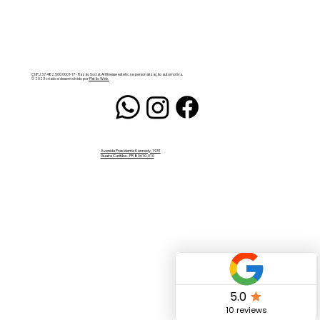
CNPJ 37.482.500.0001-17 - Razão Social: Artfinesse estetica e personalização automotiva.
© 2023 criado e desenvolvido por
Pistão Web.
Avenida Presidente Kennedy, 1931
Guaíra Curitiba - PR 80610-010