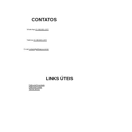
CONTATOS
WhatsApp:
41-98885-2971
Telefone:
41-98885-2971
E-mail:
contato@artfinesse.com.br
LINKS ÚTEIS
Política de Privacidade
Política de Cookies
Termos de Uso