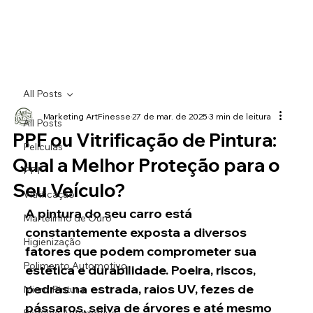
All Posts
Marketing ArtFinesse
27 de mar. de 2025
3 min de leitura
All Posts
PPF ou Vitrificação de Pintura:
Películas
Qual a Melhor Proteção para o
PPF
Seu Veículo?
Vitrificação
A pintura do seu carro está 
Martelinho de Ouro
constantemente exposta a diversos 
Higienização
fatores que podem comprometer sua 
Polimento Automotivo
estética e durabilidade. Poeira, riscos, 
pedras na estrada, raios UV, fezes de 
Micro Pintura
pássaros, seiva de árvores e até mesmo 