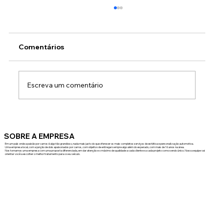
Comentários
Escreva um comentário
PPF Garware em Curitiba: proteção
premium para carros premium
SOBRE A EMPRESA
Em um país onde a paixão por carros é algo tão grandioso, nada mais justo do que oferecer os mais completos serviços de estética e personalização automotiva.
Uma empresa local, com a junção de dois apaixonados por carros, com objetivo de entregar sempre algo além do esperado, com mais de 16 anos na área.
Nos tornamos uma empresa com uma proposta diferenciada, em dar atenção e o máximo de qualidade a cada cliente e a cada projeto como sendo único. Nossa equipe vai
orientar você a escolher o melhor tratamento para o seu veículo.