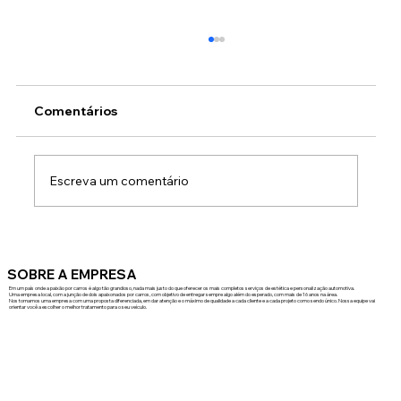
Comentários
Escreva um comentário
A Importância da Higienização
Automotiva para a Saúde e Segurança
SOBRE A EMPRESA
no Seu Veículo
Em um país onde a paixão por carros é algo tão grandioso, nada mais justo do que oferecer os mais completos serviços de estética e personalização automotiva.
Uma empresa local, com a junção de dois apaixonados por carros, com objetivo de entregar sempre algo além do esperado, com mais de 16 anos na área.
Nos tornamos uma empresa com uma proposta diferenciada, em dar atenção e o máximo de qualidade a cada cliente e a cada projeto como sendo único. Nossa equipe vai
orientar você a escolher o melhor tratamento para o seu veículo.