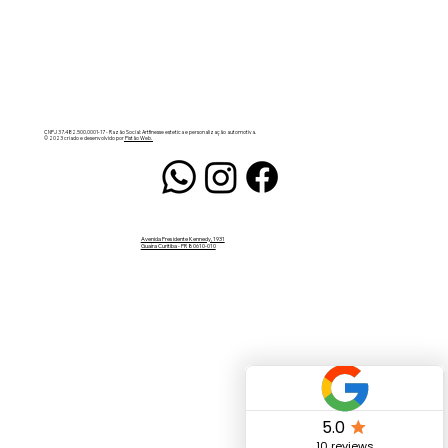
CNPJ 37.482.500.0001-17 - Razão Social: Artfinesse estetica e personalização automotiva.
© 2023 criado e desenvolvido por
Pistão Web.
Avenida Presidente Kennedy, 1931
Guaíra Curitiba - PR 80610-010