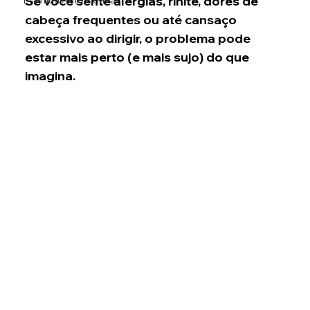
Se você sente alergias, rinite, dores de 
Estética Automotiva
cabeça frequentes ou até cansaço 
excessivo ao dirigir, o problema pode 
estar mais perto (e mais sujo) do que 
imagina.