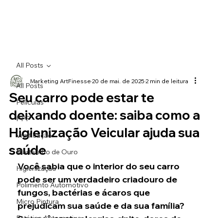
All Posts
Marketing ArtFinesse
20 de mai. de 2025
2 min de leitura
All Posts
Seu carro pode estar te
Películas
deixando doente: saiba como a
PPF
Higienização Veicular ajuda sua
Vitrificação
saúde
Martelinho de Ouro
Você sabia que o interior do seu carro 
Higienização
pode ser um verdadeiro criadouro de 
Polimento Automotivo
fungos, bactérias e ácaros que 
Micro Pintura
prejudicam sua saúde e da sua família? 