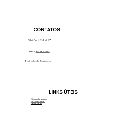
CONTATOS
WhatsApp:
41-98885-2971
Telefone:
41-98885-2971
E-mail:
contato@artfinesse.com.br
LINKS ÚTEIS
Política de Privacidade
Política de Cookies
Termos de Uso