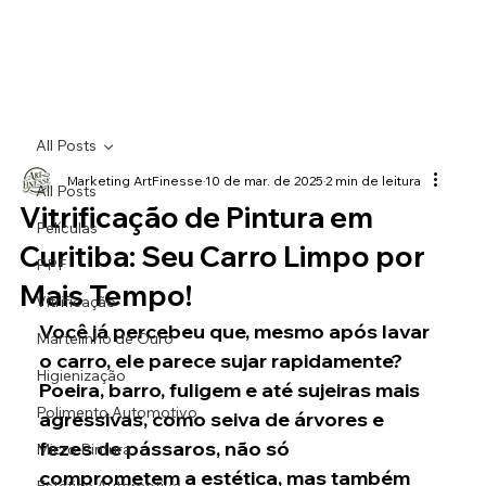
All Posts
Marketing ArtFinesse
10 de mar. de 2025
2 min de leitura
All Posts
Vitrificação de Pintura em
Películas
Curitiba: Seu Carro Limpo por
PPF
Mais Tempo!
Vitrificação
Você já percebeu que, mesmo após lavar 
Martelinho de Ouro
o carro, ele parece sujar rapidamente? 
Higienização
Poeira, barro, fuligem e até sujeiras mais 
Polimento Automotivo
agressivas, como seiva de árvores e 
fezes de pássaros, não só 
Micro Pintura
comprometem a estética, mas também 