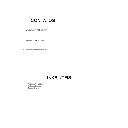
CONTATOS
WhatsApp:
41-98885-2971
Telefone:
41-98885-2971
E-mail:
contato@artfinesse.com.br
LINKS ÚTEIS
Política de Privacidade
Política de Cookies
Termos de Uso