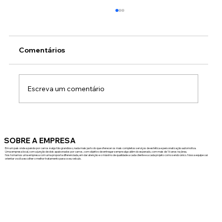
Comentários
Escreva um comentário
Película Anti Calor: Como Reduzir a
Temperatura do Seu Veículo de Forma
SOBRE A EMPRESA
Eficiente
Em um país onde a paixão por carros é algo tão grandioso, nada mais justo do que oferecer os mais completos serviços de estética e personalização automotiva.
Uma empresa local, com a junção de dois apaixonados por carros, com objetivo de entregar sempre algo além do esperado, com mais de 16 anos na área.
Nos tornamos uma empresa com uma proposta diferenciada, em dar atenção e o máximo de qualidade a cada cliente e a cada projeto como sendo único. Nossa equipe vai
orientar você a escolher o melhor tratamento para o seu veículo.